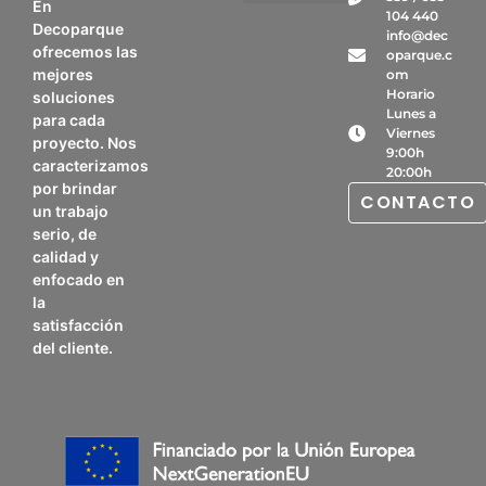
En
104 440
Bombeos Especiales
Otros Servicios
Decoparque
info@dec
ofrecemos las
oparque.c
mejores
om
Horario
soluciones
Lunes a
para cada
Viernes
proyecto. Nos
9:00h
caracterizamos
20:00h
por brindar
CONTACTO
un trabajo
serio, de
calidad y
enfocado en
la
satisfacción
del cliente.