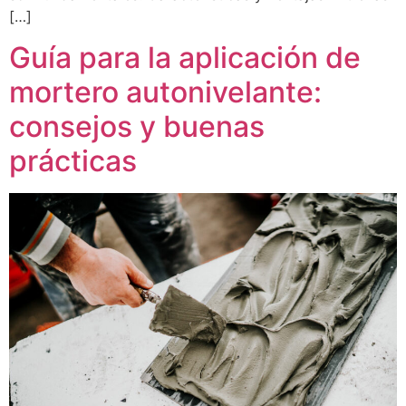
[…]
Guía para la aplicación de
mortero autonivelante:
consejos y buenas
prácticas