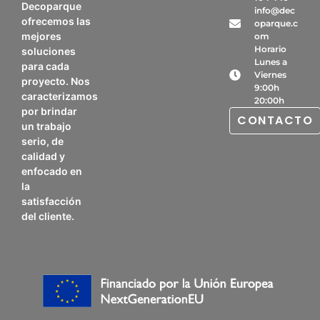
Decoparque
info@dec
ofrecemos las
oparque.c
mejores
om
Horario
soluciones
Lunes a
para cada
Viernes
proyecto. Nos
9:00h
caracterizamos
20:00h
por brindar
CONTACTO
un trabajo
serio, de
calidad y
enfocado en
la
satisfacción
del cliente.