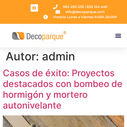
965 495 339 / 655 104 440
info@decoparque.com
Horario Lunes a Viernes 9:00h 20:00h
Autor:
admin
Casos de éxito: Proyectos
destacados con bombeo de
hormigón y mortero
autonivelante