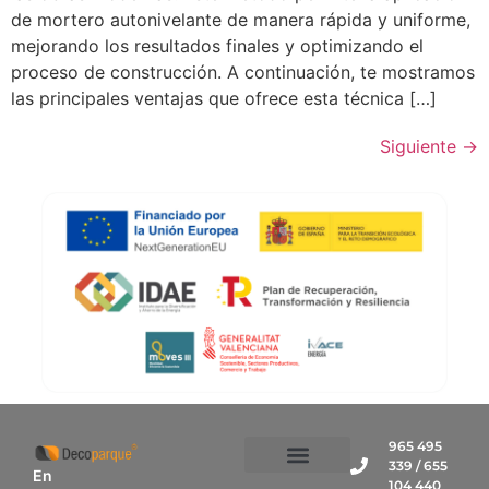
de mortero autonivelante de manera rápida y uniforme,
mejorando los resultados finales y optimizando el
proceso de construcción. A continuación, te mostramos
las principales ventajas que ofrece esta técnica […]
Siguiente
→
965 495
339 / 655
En
104 440
Bombeos Especiales
Otros Servicios